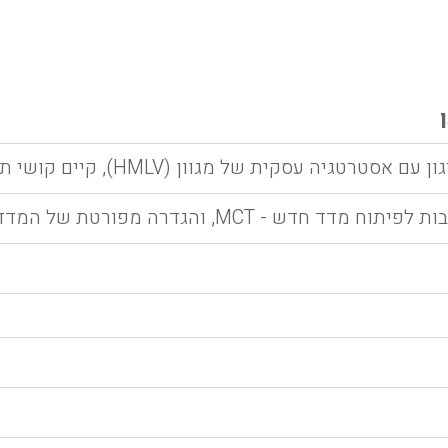
סטרטגיה עסקית של מגוון (HMLV), קיים קושי תפעולי לתמוך בגישה זו. ה- QRM מציע פתרון
וח מדד חדש - MCT, והגדרה מפורטת של המדד המרכזי בשימוש ה- QRM